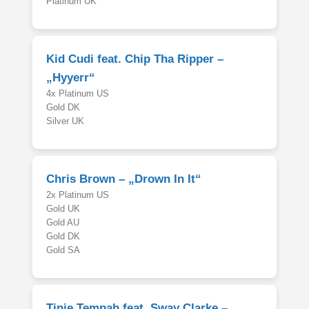
Platinum UK
Kid Cudi feat. Chip Tha Ripper –
„Hyyerr“
4x Platinum US
Gold DK
Silver UK
Chris Brown – „Drown In It“
2x Platinum US
Gold UK
Gold AU
Gold DK
Gold SA
Tinie Tempah feat. Sway Clarke –