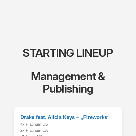
Zum
Inhalt
springen
STARTING LINEUP
Management &
Publishing
Drake feat. Alicia Keys – „Fireworks“
4x Platinum US
2x Platinum CA